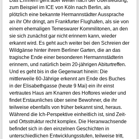
Das Erinnern geht aber weiter nach der Übersiedlung,
zum Beispiel im ICE von Köln nach Berlin, als
plötzlich eine bekannte Hermannstädter Aussprache
an ihr Ohr dringt, am Frankfurter Flughafen, als sie von
einem ehemaligen Temeswarer Kommilitonen, an den
sie sich zunächst gar nicht erinnern kann, wieder
erkannt wird. Es geht auch weiter bei den Schreien der
Wildgänse hinter ihrem Berliner Garten, die an das
tragische Ende einer besonderen Hermannstädterin
erinnern, und natürlich beim 20-jährigen Abiturtreffen.
Und es geht bis in die Gegenwart hinein: Die
mittlerweile 60-Jährige erkennt am Ende des Buches
in der Elisabethgasse (heute 9 Mai) ein ihr einst
vertrautes Haus am Knarren des Hoftores wieder und
findet Erstaunliches über seine Bewohner, die ihr
teilweise ebenfalls von früher bekannt sind, heraus.
Während die Ich-Perspektive einheitlich ist, sind Zeit-
und Ortsstruktur recht komplex. Die Heranwachsende
befindet sich in den einzelnen Geschichten in
unterschiedlichen Entwicklungsstufen, teilweise tritt,